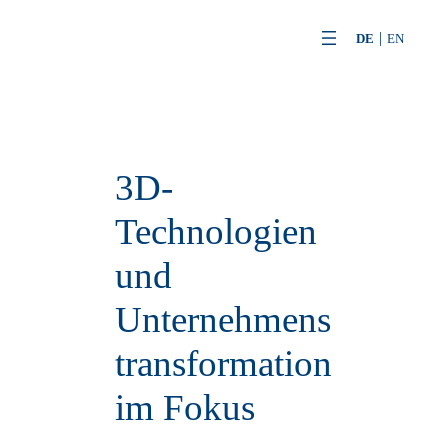
Zum
DE
EN
Inhalt
springen
3D-
Technologien
und
Unternehmens
transformation
im Fokus