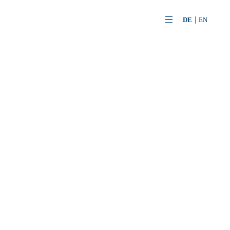
Zum
DE
EN
Inhalt
springen